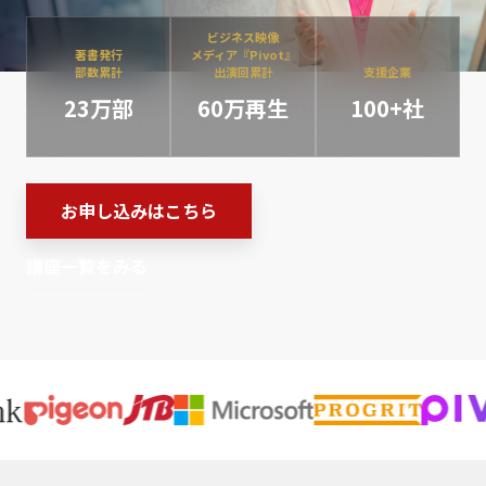
ビジネス映像
著書発行
メディア『Pivot』
部数累計
出演回累計
支援企業
23万部
60万再生
100+社
お申し込みはこちら
講座一覧をみる