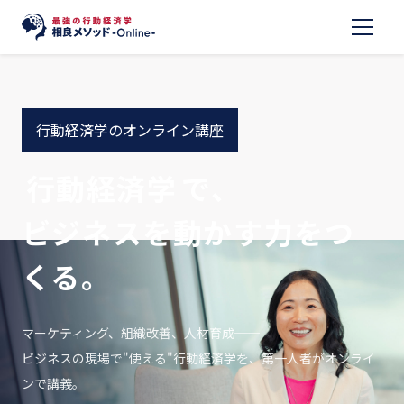
行動経済学のオンライン講座
行動経済学
で、
ビジネスを動かす力をつ
くる。
マーケティング、組織改善、人材育成──
ビジネスの現場で"使える"行動経済学を、第一人者がオンライ
ンで講義。