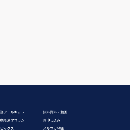
実務ツールキット
無料資料・動画
行動経済学コラム
お申し込み
トピックス
メルマガ登録