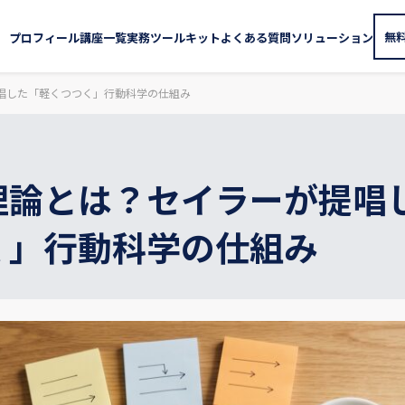
無
プロフィール
講座一覧
実務ツールキット
よくある質問
ソリューション
唱した「軽くつつく」行動科学の仕組み
理論とは？セイラーが提唱
く」行動科学の仕組み