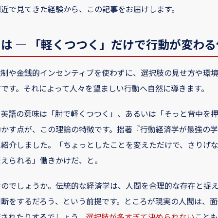
間近で見てきた経験から、この記事をお届けします。
は — 「軽くつつく」だけで行動が変わる
強制や金銭的インセンティブを使わずに、選択肢の見せ方や環
方です。それによって人々を望ましい行動へ自然に導きます。
）の英語の意味は「肘で軽くつつく」、あるいは「そっと背中を
動かす点が、この理論の特徴です。拙著『行動経済学が最強の学
に紹介しました。「ちょっとしたことを変えただけで、さりげ
変えられる」働きかけだ、と。
なのでしょうか。伝統的な経済学は、人間を合理的な存在と捉
判断をするだろう、という前提です。ところが現実の人間は、面
流されたりするでしょう。
選択肢が多すぎて決められない
ことも