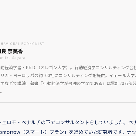
EHAVIORAL ECONOMIST
相良 奈美香
amika Sagara
動経済学者・Ph.D.（オレゴン大学）。行動経済学コンサルティング会
メリカ・ヨーロッパの約100社にコンサルティングを提供。イェール大学
大学などで講演。著書『行動経済学が最強の学問である』は累計20万部
ー。
、シェロモ・ベナルチの下でコンサルタントをしていました。ベ
re Tomorrow（スマート）プラン」を進めていた研究者です。