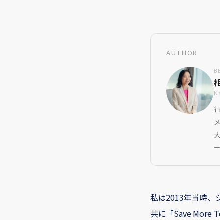
AUTHOR
B
N
行
私は2013年当時
共に「Save Mo