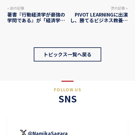
« 前の記事
次の記事 »
著書『行動経済学が最強の
PIVOT LEARNINGに出演
学問である』が「経済学入
し、勝てるビジネス教養と
門」カテゴリーで、アマゾ
して「行動経済学」を解説
ン・ベストセラー1位獲得
いたしました。（1/4）
しました！
トピックス一覧へ戻る
FOLLOW US
SNS
@NamikaSagara