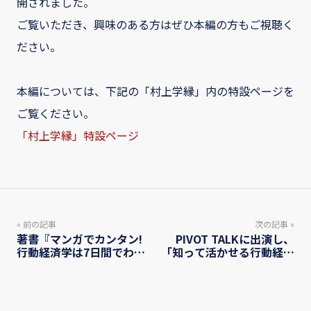
開されました。
ご覧いただき、興味のある方はぜひ本編の方もご視聴く
ださい。
本編については、下記の「村上学縁」内の特設ページを
ご覧ください。
「村上学縁」特設ページ
« 前の記事
次の記事 »
著書『マンガでカンタン!
PIVOT TALKに出演し、
行動経済学は7日間でわか
「知って活かせる行動経済
ります。』が「日本経済入
学」について対談いたしま
門」カテゴリーで、アマゾ
した。（1/2）
ン・ベストセラー1位獲得
しました！