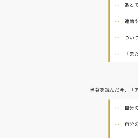
あと
運動
つい
「ま
当著を読んだ今、「
自分
自分