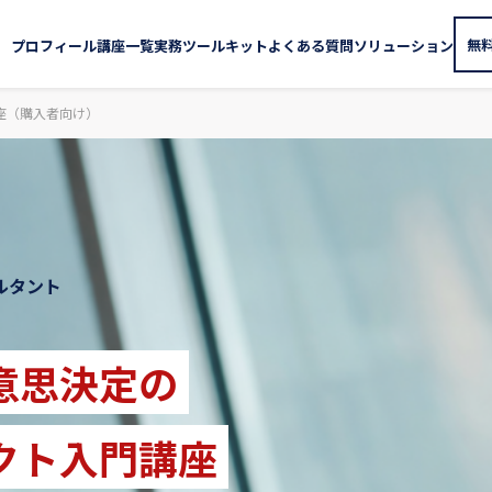
無
プロフィール
講座一覧
実務ツールキット
よくある質問
ソリューション
座（購入者向け）
ルタント
意思決定の
クト入門講座