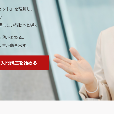
ェクト」を理解し、
で
望ましい行動へと導く
行動が変わる。
人生が動き出す。
ト入門講座を始める